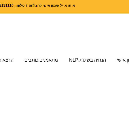
איתן אייל אימון אישי להצלחה / טלפון: 052-8131110 | אימייל: eyal@shiror.co.il
ן אישי
הנחיה בשיטת NLP
מתאמנים כותבים
הרצאות