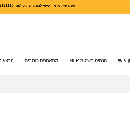
איתן אייל אימון אישי להצלחה / טלפון: 052-8131110 | אימייל: eyal@shiror.co.il
ן אישי
הנחיה בשיטת NLP
מתאמנים כותבים
הרצאות