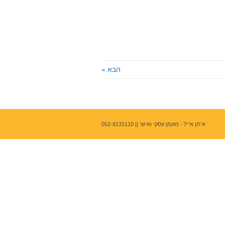
הבא »
איתן אייל - מאמן עסקי ואישי ||
052-8131110