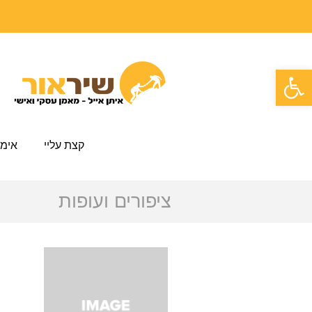
פתח סרגל נגישות
קצת עליי
אימו
ציפורים ועופות